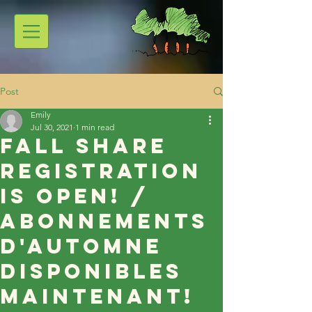
Post
Emily
Jul 30, 2021
1 min read
Fall Share
Registration
is open! /
Abonnements
d'automne
disponibles
maintenant!