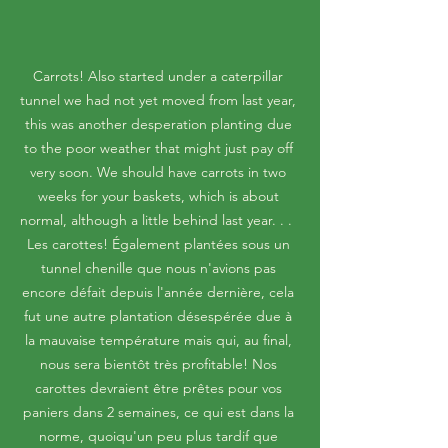
Carrots! Also started under a caterpillar 
tunnel we had not yet moved from last year, 
this was another desperation planting due 
to the poor weather that might just pay off 
very soon. We should have carrots in two 
weeks for your baskets, which is about 
normal, although a little behind last year. . .  
Les carottes! Également plantées sous un 
tunnel chenille que nous n'avions pas 
encore défait depuis l'année dernière, cela 
fut une autre plantation désespérée due à 
la mauvaise température mais qui, au final, 
nous sera bientôt très profitable! Nos 
carottes devraient être prêtes pour vos 
paniers dans 2 semaines, ce qui est dans la 
norme, quoiqu'un peu plus tardif que 