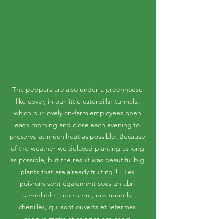
The peppers are also under a greenhouse 
like cover, in our little caterpillar tunnels, 
which our lovely on-farm employees open 
each morning and close each evening to 
preserve as much heat as possible. Because 
of the weather we delayed planting as long 
as possible, but the result was beautiful big 
plants that are already fruiting!!!  Les 
poivrons sont également sous un abri 
semblable à une serre, nos tunnels 
chenilles, qui sont ouverts et refermés 
chaque matin et soir par nos chers 