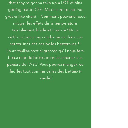
that they're gonna take up a LOT of bins 
getting out to CSA. Make sure to eat the 
greens like chard.   Comment pouvons-nous 
mitiger les effets de la température 
terriblement froide et humide? Nous 
cultivons beaucoup de légumes dans nos 
serres, incluant ces belles betteraves!!! 
Leurs feuilles sont si grosses qu'il nous fera 
beaucoup de boites pour les amener aux 
paniers de l'ASC. Vous pouvez manger les 
feuilles tout comme celles des bettes-à-
carde!