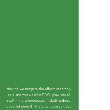
How do we mitigate the effects of terribly 
cold and wet weather?? We grow lots of 
stuff in the greenhouses, including these 
beautiful beets!!! The greens are so huge 