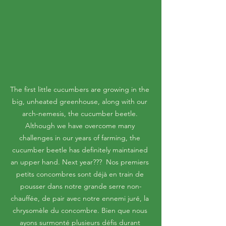
The first little cucumbers are growing in the 
big, unheated greenhouse, along with our 
arch-nemesis, the cucumber beetle. 
Although we have overcome many 
challenges in our years of farming, the 
cucumber beetle has definitely maintained 
an upper hand. Next year???  Nos premiers 
petits concombres sont déjà en train de 
pousser dans notre grande serre non-
chauffée, de pair avec notre ennemi juré, la 
chrysomèle du concombre. Bien que nous 
ayons surmonté plusieurs défis durant 